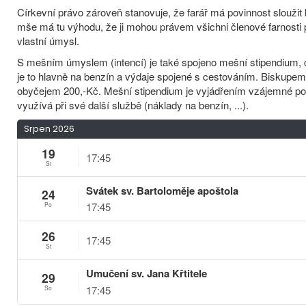
Církevní právo zároveň stanovuje, že farář má povinnost sloužit 
mše má tu výhodu, že ji mohou právem všichni členové farnosti 
vlastní úmysl.
S mešním úmyslem (intencí) je také spojeno mešní stipendium, c
je to hlavně na benzín a výdaje spojené s cestováním. Biskup
obyčejem 200,-Kč. Mešní stipendium je vyjádřením vzájemné podp
využívá při své další službě (náklady na benzín, ...).
Srpen 2026
19
17:45
St
Svátek sv. Bartoloměje apoštola
24
17:45
Po
26
17:45
St
Umučení sv. Jana Křtitele
29
17:45
So