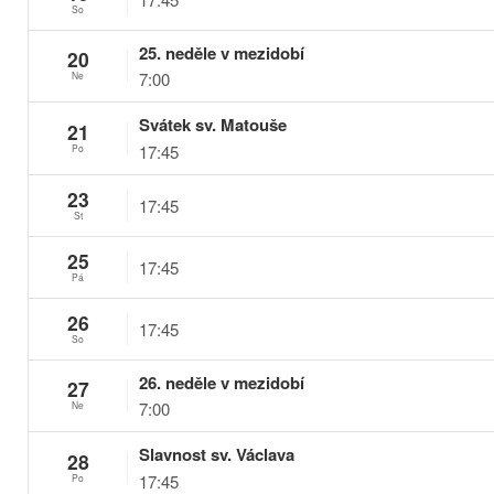
So
25. neděle v mezidobí
20
7:00
Ne
Svátek sv. Matouše
21
17:45
Po
23
17:45
St
25
17:45
Pá
26
17:45
So
26. neděle v mezidobí
27
7:00
Ne
Slavnost sv. Václava
28
17:45
Po