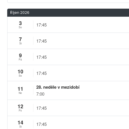
Říjen 2026
3
17:45
So
7
17:45
St
9
17:45
Pá
10
17:45
So
28. neděle v mezidobí
11
7:00
Ne
12
17:45
Po
14
17:45
St