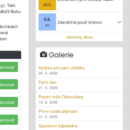
28.8.
y). Tato
dložit Bohu
5.9.
Zásvětná pouť Vranov
so
odmínkách
čená
všechny akce
dium
Galerie
ervovat
Kytička pro paní učitelku
25. 6. 2026
Farní den
ervovat
21. 6. 2026
Poutní mše Olomučany
ervovat
14. 6. 2026
První svaté přijímání
31. 5. 2026
ervovat
Sportovní odpoledne