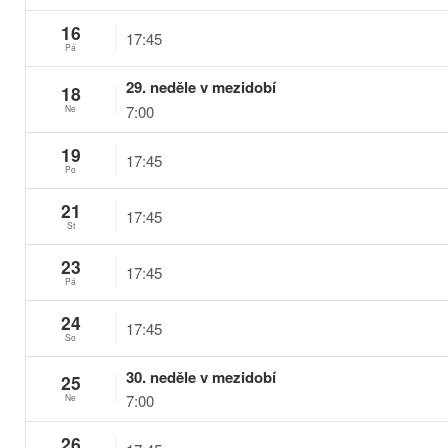
16
17:45
Pá
29. neděle v mezidobí
18
7:00
Ne
19
17:45
Po
21
17:45
St
23
17:45
Pá
24
17:45
So
30. neděle v mezidobí
25
7:00
Ne
26