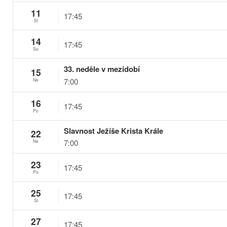
11
17:45
St
14
17:45
So
33. neděle v mezidobí
15
7:00
Ne
16
17:45
Po
Slavnost Ježíše Krista Krále
22
7:00
Ne
23
17:45
Po
25
17:45
St
27
17:45