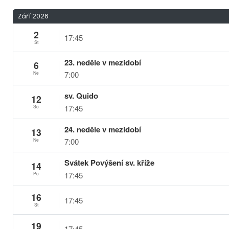
Září 2026
2
17:45
St
23. neděle v mezidobí
6
7:00
Ne
sv. Quido
12
17:45
So
24. neděle v mezidobí
13
7:00
Ne
Svátek Povýšení sv. kříže
14
17:45
Po
16
17:45
St
19
17:45