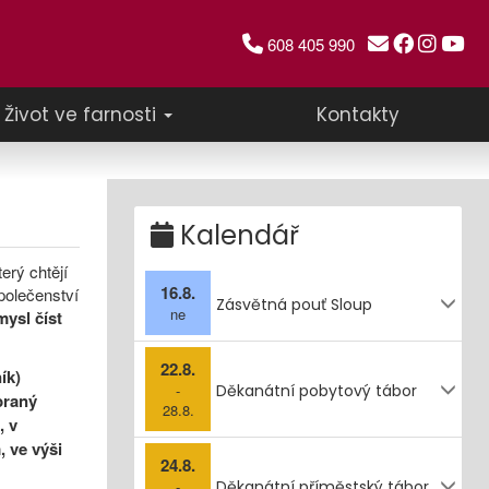
608 405 990
Život ve farnosti
Kontakty
Kalendář
erý chtějí
16.8.
polečenství
Zásvětná pouť Sloup
ne
ysl číst
22.8.
ík)
-
Děkanátní pobytový tábor
braný
28.8.
, v
 ve výši
24.8.
-
Děkanátní příměstský tábor