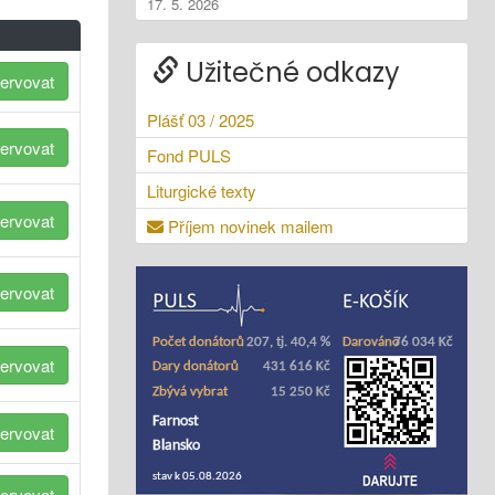
17. 5. 2026
Užitečné odkazy
ervovat
Plášť 03 / 2025
ervovat
Fond PULS
Liturgické texty
ervovat
Příjem novinek mailem
ervovat
ervovat
ervovat
ervovat