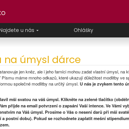
Najdete u nás
Ohlášky
á na úmysl dárce
anovuje jen kněz, ale i jeho farníci mohou zadat vlastní úmysl, na kt
. V Písmu máme mnoho odkazů, které ukazují důležitost modlitby ve s
ormou společné modlitby na určitý úmysl.
U nás je zvykem tento úm
avil mši svatou na váš úmysl. Klikněte na zelené tlačítko (obdéln
Vám přijde na email potvrzení o zapsání Vaší intence. Ve Vámi vy
enstvím na Váš úmysl. Prosíme o Vás o nesení darů při mši svaté
 a postní dobu). Pokud se rozhodnete zaplatit mešní stipendium,
ězem.