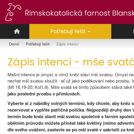
Potřebuji řešit
Domů
Potřebuji řešit
Zápis intencí
Zápis intencí - mše svat
Mešní intence je úmysl, s nímž kněz slaví mši svatou. Úmysl nest
nechat mši svatou sloužit - ať už jako poděkování nebo prosbu
(Mt 18,19-20; Kol1,9). Mše svatá se tímto způsobem stává také f
jako poslední prosbu v přímluvách.
Vyberte si z nabídky volných termínů, kdy chcete, aby kněz sl
rezervovat a vyplňte patřičná políčka. Nejpozději druhý den 
termín bude kněz slavit mši svatou společně s farním společ
obětním průvodu můžete přinést také květiny (mimo adventní
dle svého uvážení, zastavte se po mši svaté v sakristii za kn