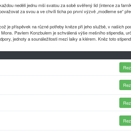
každou neděli jednu mši svatou za sobě svěřený lid (intence za farník
považovat za svou a ve chvíli ticha po první výzvě „modleme se“ pře
ož je příspěvek na různé potřeby kněze při jeho službě, v našich p
em Mons. Pavlem Konzbulem je schválená výše mešního stipendia, ur
ory, jednoty a sounáležitosti mezi laiky a klérem. Kněz toto stipen
Rez
Rez
Rez
Rez