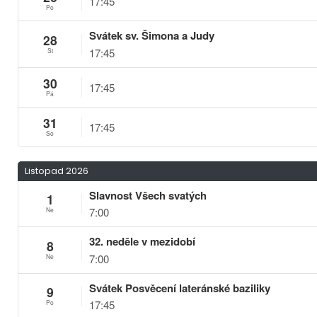
17:45
Po
Svátek sv. Šimona a Judy
28
17:45
St
30
17:45
Pá
31
17:45
So
Listopad 2026
Slavnost Všech svatých
1
7:00
Ne
32. neděle v mezidobí
8
7:00
Ne
Svátek Posvěcení lateránské baziliky
9
17:45
Po