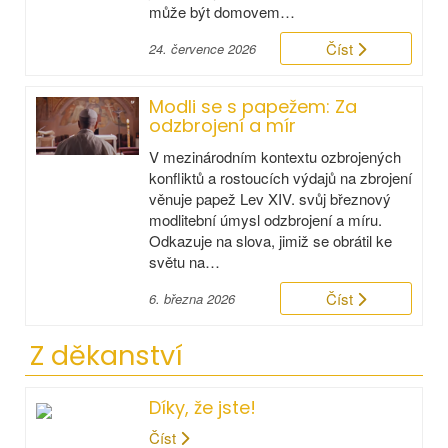
může být domovem…
Číst
24. července 2026
Modli se s papežem: Za
odzbrojení a mír
V mezinárodním kontextu ozbrojených
konfliktů a rostoucích výdajů na zbrojení
věnuje papež Lev XIV. svůj březnový
modlitební úmysl odzbrojení a míru.
Odkazuje na slova, jimiž se obrátil ke
světu na…
Číst
6. března 2026
Z děkanství
Díky, že jste!
Číst