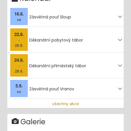
16.8.
Zásvětná pouť Sloup
ne
22.8.
-
Děkanátní pobytový tábor
28.8.
24.8.
-
Děkanátní příměstský tábor
28.8.
5.9.
Zásvětná pouť Vranov
so
všechny akce
Galerie