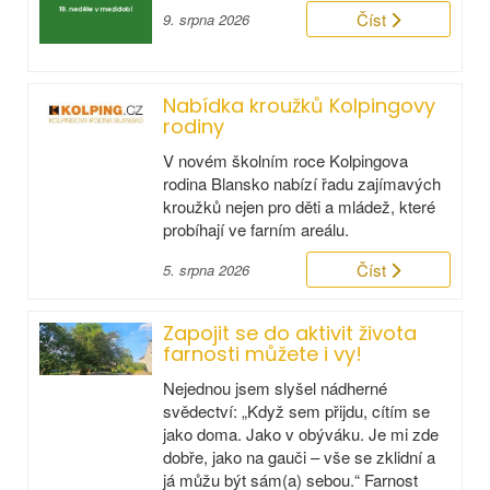
Číst
9. srpna 2026
Nabídka kroužků Kolpingovy
rodiny
V novém školním roce Kolpingova
rodina Blansko nabízí řadu zajímavých
kroužků nejen pro děti a mládež, které
probíhají ve farním areálu.
Číst
5. srpna 2026
Zapojit se do aktivit života
farnosti můžete i vy!
Nejednou jsem slyšel nádherné
svědectví: „Když sem přijdu, cítím se
jako doma. Jako v obýváku. Je mi zde
dobře, jako na gauči – vše se zklidní a
já můžu být sám(a) sebou.“ Farnost