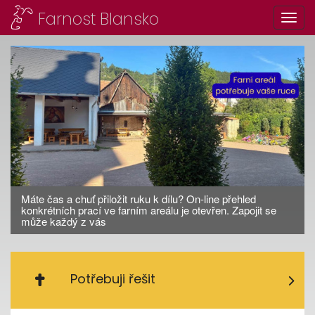
Farnost Blansko
Toggl
Máte čas a chuť přiložit ruku k dílu? On-line přehled
konkrétních prací ve farním areálu je otevřen. Zapojit se
může každý z vás
Potřebuji řešit