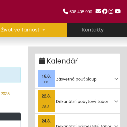
608 405 990
Život ve farnosti
Kontakty
Kalendář
16.8.
Zásvětná pouť Sloup
ne
2025
22.8.
-
Děkanátní pobytový tábor
28.8.
24.8.
-
Děkanátní příměstský tábor