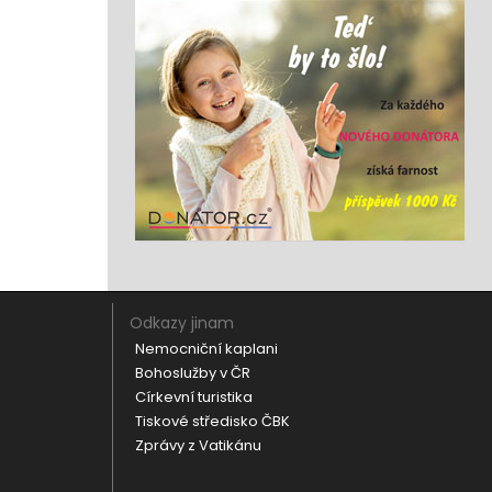
Odkazy jinam
Nemocniční kaplani
Bohoslužby v ČR
Církevní turistika
Tiskové středisko ČBK
Zprávy z Vatikánu