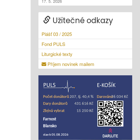
17. 5. 2026
Užitečné odkazy
Plášť 03 / 2025
Fond PULS
Liturgické texty
Příjem novinek mailem