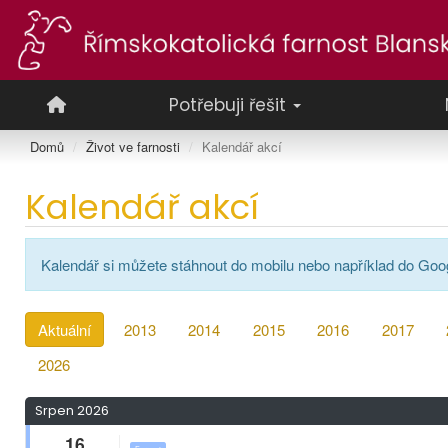
Potřebuji řešit
Domů
Život ve farnosti
Kalendář akcí
Kalendář akcí
Kalendář si můžete stáhnout do mobilu nebo například do Goo
Aktuální
2013
2014
2015
2016
2017
2026
Srpen 2026
16