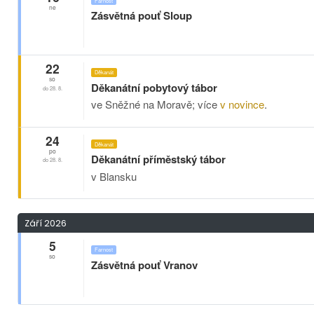
Farnost
ne
Zásvětná pouť Sloup
22
Děkanát
so
Děkanátní pobytový tábor
do 28. 8.
ve Sněžné na Moravě; více
v novince
.
24
Děkanát
po
Děkanátní příměstský tábor
do 28. 8.
v Blansku
Září 2026
5
Farnost
so
Zásvětná pouť Vranov