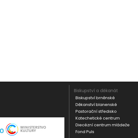
Biskupství a děkanát
Biskupství brněnské
Děkanství blanenské
Pastorační středisko
Katechetické centrum
Diecézní centrum mládeže
Fond Puls