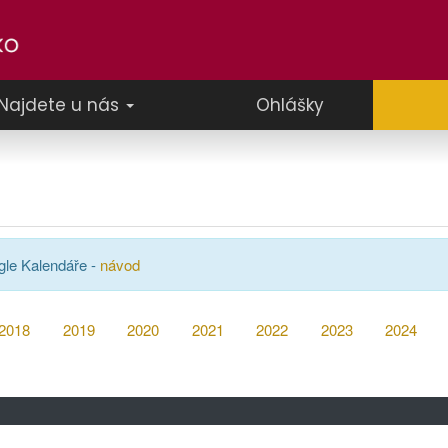
Najdete u nás
Ohlášky
gle Kalendáře -
návod
2018
2019
2020
2021
2022
2023
2024