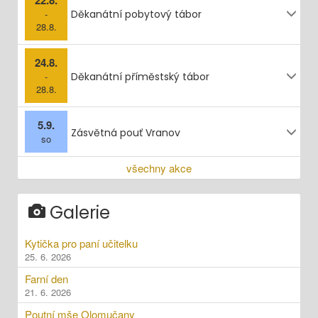
-
Děkanátní pobytový tábor
28.8.
24.8.
-
Děkanátní příměstský tábor
28.8.
5.9.
Zásvětná pouť Vranov
so
všechny akce
Galerie
Kytička pro paní učitelku
25. 6. 2026
Farní den
21. 6. 2026
Poutní mše Olomučany