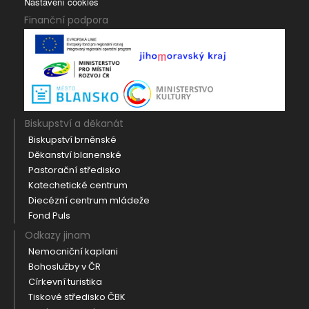
Nastavení cookies
Finanční podpora
Biskupství a děkanát
Biskupství brněnské
Děkanství blanenské
Pastorační středisko
Katechetické centrum
Diecézní centrum mládeže
Fond Puls
Odkazy jinam
Nemocniční kaplani
Bohoslužby v ČR
Církevní turistika
Tiskové středisko ČBK