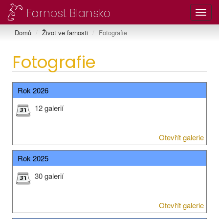
Farnost Blansko
Toggl
Domů
Život ve farnosti
Fotografie
Fotografie
Rok 2026
12 galerií
Otevřít galerie
Rok 2025
30 galerií
Otevřít galerie