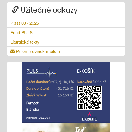
Užitečné odkazy
Plášť 03 / 2025
Fond PULS
Liturgické texty
Příjem novinek mailem