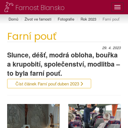
Farnost Blansko
Toggl
Domů
Život ve farnosti
Fotografie
Rok 2023
Farní pouť
Farní pouť
29. 4. 2023
Slunce, déšť, modrá obloha, bouřka
a krupobití, společenství, modlitba –
to byla farní pouť.
Číst článek Farní pouť duben 2023