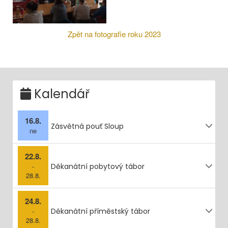
Zpět na fotografie roku 2023
Kalendář
16.8.
Zásvětná pouť Sloup
ne
22.8.
-
Děkanátní pobytový tábor
28.8.
24.8.
-
Děkanátní příměstský tábor
28.8.