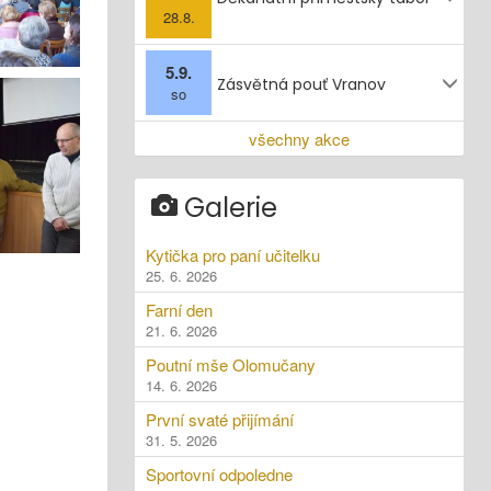
28.8.
5.9.
Zásvětná pouť Vranov
so
všechny akce
Galerie
Kytička pro paní učitelku
25. 6. 2026
Farní den
21. 6. 2026
Poutní mše Olomučany
14. 6. 2026
První svaté přijímání
31. 5. 2026
Sportovní odpoledne