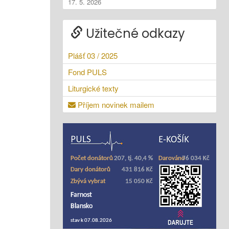
17. 5. 2026
Užitečné odkazy
Plášť 03 / 2025
Fond PULS
Liturgické texty
Příjem novinek mailem