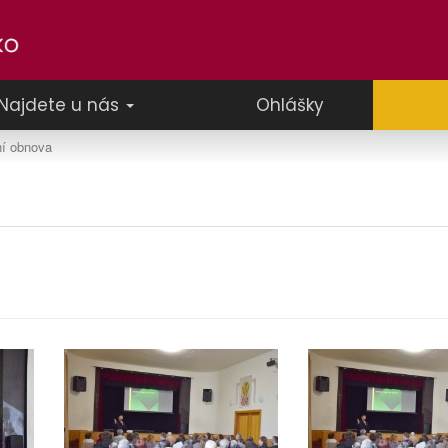
Najdete u nás
Ohlášky
ní obnova