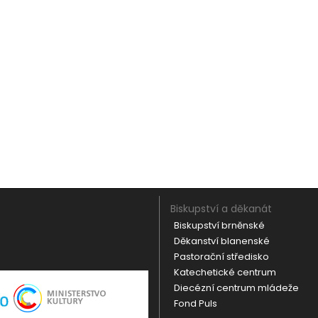
Biskupství a děkanát
Biskupství brněnské
Děkanství blanenské
Pastorační středisko
Katechetické centrum
Diecézní centrum mládeže
Fond Puls