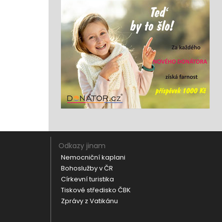
Odkazy jinam
Nemocniční kaplani
Bohoslužby v ČR
Církevní turistika
Tiskové středisko ČBK
Zprávy z Vatikánu