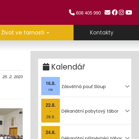
608 405 990
Život ve farnosti
Kontakty
Kalendář
25. 2. 2023
16.8.
Zásvětná pouť Sloup
ne
22.8.
-
Děkanátní pobytový tábor
28.8.
24.8.
-
Děkanátní příměstský tábor